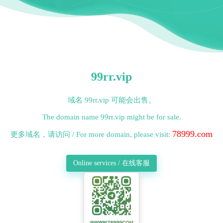
99rr.vip
域名 99rr.vip 可能会出售。
The domain name 99rr.vip might be for sale.
78999.com
更多域名，请访问 / For more domain, please visit:
Online services / 在线客服